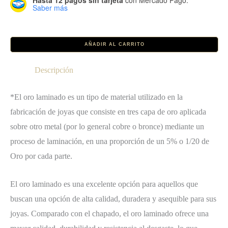
Hasta 12 pagos sin tarjeta
con Mercado Pago.
Saber más
Collar
AÑADIR AL CARRITO
Ibaraki
cantidad
Descripción
*El oro laminado es un tipo de material utilizado en la
fabricación de joyas que consiste en tres capa de oro aplicada
sobre otro metal (por lo general cobre o bronce) mediante un
proceso de laminación, en una proporción de un 5% o 1/20 de
Oro por cada parte.
El oro laminado es una excelente opción para aquellos que
buscan una opción de alta calidad, duradera y asequible para sus
joyas. Comparado con el chapado, el oro laminado ofrece una