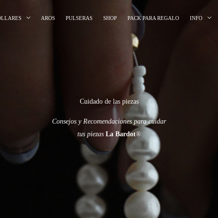
OLLARES
AROS
PULSERAS
SHOP
PACK PARA REGALO
INFO
Cuidado de las piezas
Consejos y Recomendaciones para cuidar
tus piezas
La Bardot
®