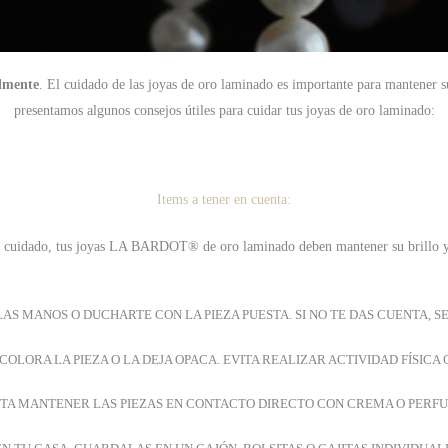
lmente
.
El cuidado de las joyas de oro laminado es importante para mantener su
presentamos algunos consejos útiles para cuidar tus joyas de oro laminado:
Items a tener en cuenta:
de cuidado, tus joyas LA BARDOT® de oro laminado deben mantener su brillo y
AS MANOS O DUCHARTE CON LA PIEZA PUESTA. SI NO TE DAS CUENTA, S
COLORA LA PIEZA O LA DEJA OPACA. EVITA REALIZAR ACTIVIDAD FÍSICA 
ITA MANTENER LAS PIEZAS EN CONTACTO DIRECTO CON CREMA O PERF