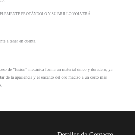
ES.
IMPLEMENTE FROTÁNDOLO Y SU BRILLO VOLVERÁ.
nte a tener en cuenta.
roceso de “fusión” mecánica forma un material único y duradero, ya
tar de la apariencia y el encanto del oro macizo a un costo más
o.
Detalles de Contacto