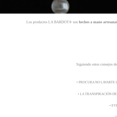
Los productos LA BARDOT® son
hechos a mano artesana
Siguiendo estos consejos 
• PROCURA NO LAVARTE L
• LA TRANSPIRACIÓN DE
• EV