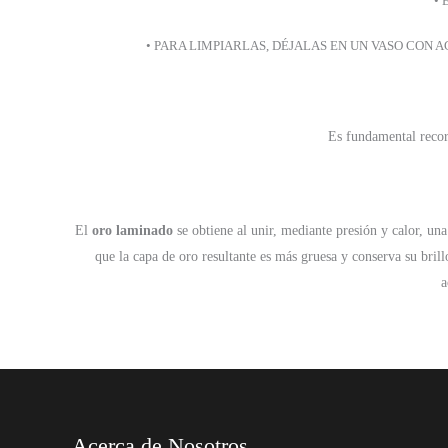
• 
• PARA LIMPIARLAS, DÉJALAS EN UN VASO CON
Es fundamental record
El
oro laminado
se obtiene al unir, mediante presión y calor, un
que la capa de oro resultante es más gruesa y conserva su bril
a
Acerca de Nosotros