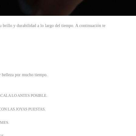
 brillo y durabilidad a lo largo del tiempo. A continuación te
 belleza por mucho tiempo.
ECALA LO ANTES POSIBLE.
CON LAS JOYAS PUESTAS.
UMES.