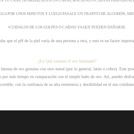
EN TU CASA, GUARDALAS EN UN CAJÓN, BOLSITAS O CAJITAS INDIVIDUAL
 AGUA POR UNOS MINUTOS Y LUEGO PASALE UN TRAPITO DE ALGODÓN, S
•CUIDALOS DE LOS GOLPES O CAÍDAS YA QUE PUEDEN DAÑARSE.
ar que el pH de la piel varía de una persona a otra, y esto es un factor importa
¿En Qué consiste el oro laminado?
a lámina de oro genuino con otro metal (por lo general, latón o cobre). Este p
lo por más tiempo en comparación con el simple baño de oro. Así, puedes disfru
ccesible, con la confianza de su alta resistencia y durabilidad en el uso cotidian