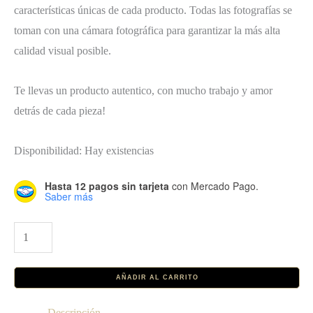
características únicas de cada producto. Todas las fotografías se
toman con una cámara fotográfica para garantizar la más alta
calidad visual posible.
Te llevas un producto autentico, con mucho trabajo y amor
detrás de cada pieza!
Disponibilidad:
Hay existencias
Hasta 12 pagos sin tarjeta
con Mercado Pago.
Saber más
Collar
Burdeos
cantidad
AÑADIR AL CARRITO
Descripción