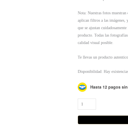
Nota: Nuestras fotos muestran c
aplican filtros a las imágenes, 
que se ajustan cuidadosamente l
producto. Todas las fotografías
calidad visual posible.
Te llevas un producto autentic
Disponibilidad:
Hay existencia
Hasta 12 pagos sin 
Collar
Cercle
cantidad