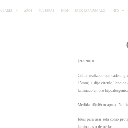
OLLARES
AROS
PULSERAS
SHOP
PACK PARA REGALO
INFO
$
92.890,00
Collar realizado con cadena g
15mm) + dije circulo lleno de 
laminado en oro hipoalergénic
Medida: 45/46cm aprox. No tie
Ideal para usar sola como prota
laminadas o de perlas.