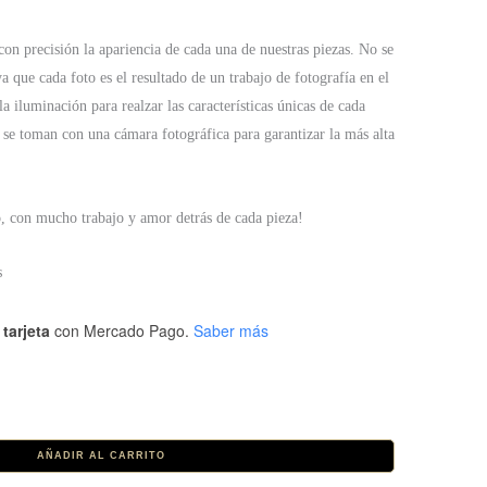
on precisión la apariencia de cada una de nuestras piezas. No se
ya que cada foto es el resultado de un trabajo de fotografía en el
a iluminación para realzar las características únicas de cada
 se toman con una cámara fotográfica para garantizar la más alta
o, con mucho trabajo y amor detrás de cada pieza!
s
tarjeta
con Mercado Pago.
Saber más
AÑADIR AL CARRITO