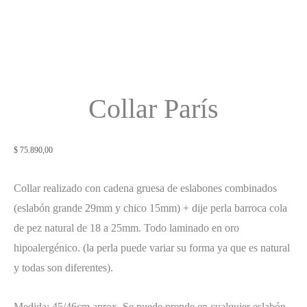
Collar París
$
75.890,00
Collar realizado con cadena gruesa de eslabones combinados
(eslabón grande 29mm y chico 15mm) + dije perla barroca cola
de pez natural de 18 a 25mm. Todo laminado en oro
hipoalergénico. (la perla puede variar su forma ya que es natural
y todas son diferentes).
Medida: 45/46cm aprox. Se puede prende en cualquier eslabón.