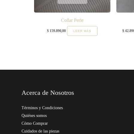
Collar Perle
$
159.890,00
$
42.89
LEER MÁS
Acerca de Nosotros
Términos y Condiciones
Quiénes somos
Cómo Comprar
Cuidados de las piezas