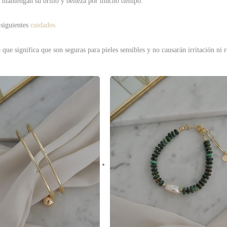
yas mantengan su brillo y belleza por mucho tiempo.
 siguientes
cuidados
que significa que son seguras para pieles sensibles y no causarán irritación ni r