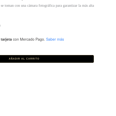
 se toman con una cámara fotográfica para garantizar la más alta
s
tarjeta
con Mercado Pago.
Saber más
AÑADIR AL CARRITO