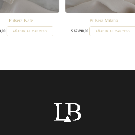
Pulsera Kate
Pulsera Milano
0,00
$
67.890,00
AÑADIR AL CARRITO
AÑADIR AL CARRITO