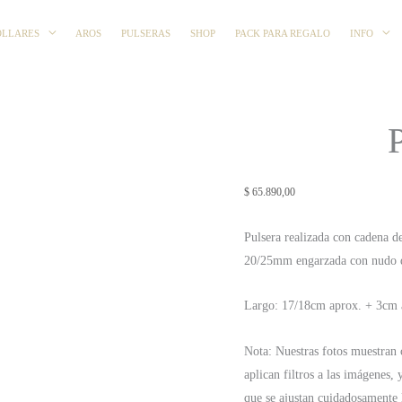
OLLARES
AROS
PULSERAS
SHOP
PACK PARA REGALO
INFO
$
65.890,00
Pulsera realizada con cadena d
20/25mm engarzada con nudo d
Largo: 17/18cm aprox. + 3cm a
Nota: Nuestras fotos muestran c
aplican filtros a las imágenes, 
que se ajustan cuidadosamente l