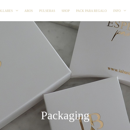
OLLARES
AROS
PULSERAS
SHOP
PACK PARA REGALO
INFO
Packaging