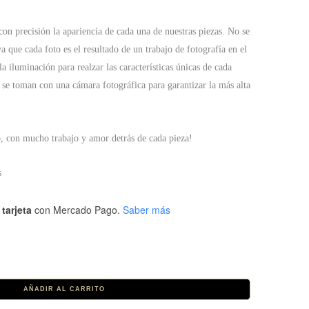
on precisión la apariencia de cada una de nuestras piezas. No se
ya que cada foto es el resultado de un trabajo de fotografía en el
a iluminación para realzar las características únicas de cada
 se toman con una cámara fotográfica para garantizar la más alta
o, con mucho trabajo y amor detrás de cada pieza!
s
tarjeta
con Mercado Pago.
Saber más
AÑADIR AL CARRITO