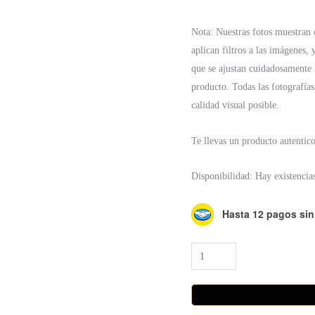
Nota: Nuestras fotos muestran c
aplican filtros a las imágenes, 
que se ajustan cuidadosamente l
producto. Todas las fotografías
calidad visual posible.
Te llevas un producto autentic
Disponibilidad:
Hay existencia
Hasta 12 pagos sin 
Collar
Topaze
cantidad