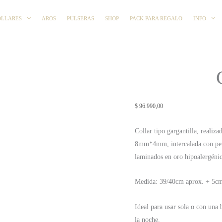
OLLARES
AROS
PULSERAS
SHOP
PACK PARA REGALO
INFO
$
96.990,00
Collar tipo gargantilla, realiz
8mm*4mm, intercalada con perl
laminados en oro hipoalergéni
Medida: 39/40cm aprox. + 5cm
Ideal para usar sola o con una 
la noche.